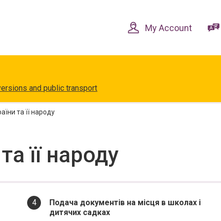
Skip
Skip
to
to
content
navigation
My Account
versions and public transport
аїни та її народу
та її народу
You
Подача документів на місця в школах і
are
дитячих садках