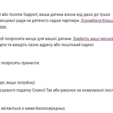
it або Income Support, ваша дитина віком від двох до трьох
ісцевої ради чи дитячого садка-партнера.
Дізнайтеся біль
ках.
щоб попросити місце для вашої дитини.
Знайдіть ваші місцев
рти та введіть свою адресу або поштовий індекс
с попросять принести:
рт, якщо потрібно)
цевого податку Council Tax або рахунок за комунальні пос
 зв’яжіться з ними безпосередньо.