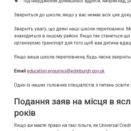
підтвердження домашньої адреси, наприклад, ра
Зверніться до школи, якщо у вас немає всіх цих док
Зверніть увагу, що деякі наші школи переповнені. 
знаходиться в іншому районі. Якщо так станеться що
організуємо транспорт для того щоб ваа дитина вдв
Якщо ваша школа переповнена, будь ласка зверніт
Email
education.enquiries@edinburgh.gov.uk
Один із наших головних спеціалістів з питань освіти 
Подання заяв на місця в ясл
років
Якщо ви маєте право на такі пільги, як Universal Cr