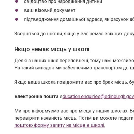
свідоцтво про народження дитини
ваш візовий документ
підтвердження домашньої адреси, як рахунок або 
Зверніться до школи, якщо у вас немає всіх цих док
Якщо немає місць у школі
Деякі з наших шкіл переповнені, тому нам, можливо
На такий випадок ми забезпечимо транспортом до ш
Якщо ваша школа повідомити вас про брак місць, бу
електронна пошта
e
ducation.enquiries@edinburgh.gov
Ми про інформуємо вас про місця у інших школах. Буд
перевірити наявність місць. Потім ви можете подати
поштою форму запиту на місце в школі.