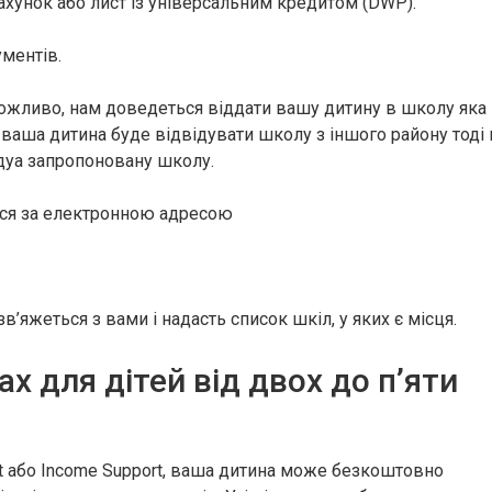
хунок або лист із універсальним кредитом (DWP).
ументів.
Можливо, нам доведеться віддати вашу дитину в школу яка
 ваша дитина буде відвідувати школу з іншого району тоді
ідуа запропоновану школу.
ься за електронною адресою
зв’яжеться з вами і надасть список шкіл, у яких є місця.
ах для дітей від двох до п’яти
edit або Income Support, ваша дитина може безкоштовно