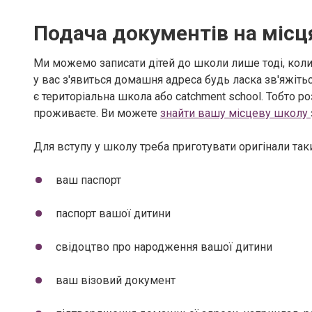
Подача документів на місц
Ми можемо записати дітей до школи лише тоді, коли 
у вас з'явиться домашня адреса будь ласка зв'яжіт
є територіальна школа або catchment school. Тобто р
проживаєте. Ви можете
знайти вашу місцеву школу
Для вступу у школу треба приготувати оригінали так
ваш паспорт
паспорт вашої дитини
свідоцтво про народження вашої дитини
ваш візовий документ