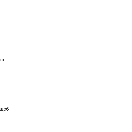
і.
 щоб